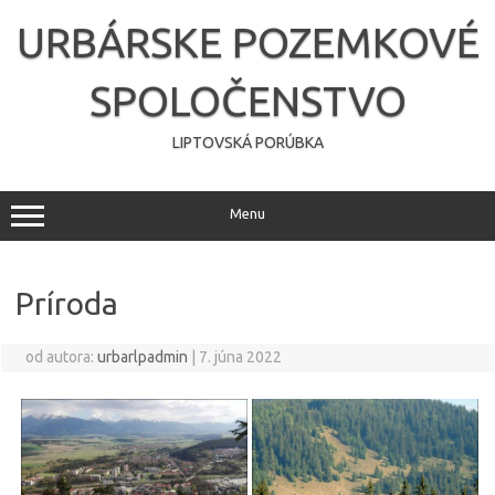
Preskočiť
na
URBÁRSKE POZEMKOVÉ
obsah
SPOLOČENSTVO
LIPTOVSKÁ PORÚBKA
Menu
Príroda
od autora:
urbarlpadmin
|
7. júna 2022