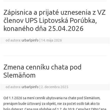
Zápisnica a prijaté uznesenia z VZ
členov UPS Liptovská Porúbka,
konaného dňa 25.04.2026
od autora:
urbarlpinfo
|
14. mája 2026
Zmena cenníku chata pod
Slemäňom
od autora:
urbarlpinfo
|
2. decembra 2025
Od 1.1.2026 sa mení cenník ubytovania na chate pod Slemäňom,
prenájom bude účtovaný za objekt, nie za počet osôb tak ako to
bolo doteraz. Cena pre obdobie od 1.7. do 30.9. Cena bez DPH Cena