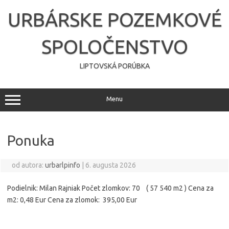
Preskočiť
na
URBÁRSKE POZEMKOVÉ
obsah
SPOLOČENSTVO
LIPTOVSKÁ PORÚBKA
Menu
Ponuka
od autora:
urbarlpinfo
|
6. augusta 2026
Podielnik: Milan Rajniak Počet zlomkov: 70 ( 57 540 m2 ) Cena za
m2: 0,48 Eur Cena za zlomok: 395,00 Eur