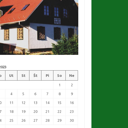
2023
o
Ut
St
Št
Pi
So
Ne
1
2
3
4
5
6
7
8
9
0
11
12
13
14
15
16
7
18
19
20
21
22
23
4
25
26
27
28
29
30