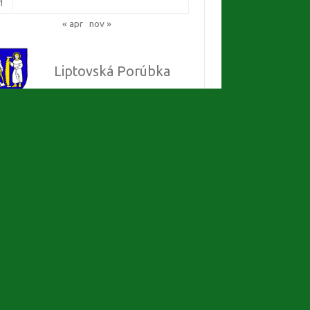
1
« apr
nov »
Liptovská Porúbka
Ministerstvo
pôdohospodárstva
Kataster