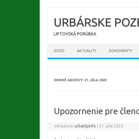
Preskočiť
na
obsah
URBÁRSKE PO
LIPTOVSKÁ PORÚBKA
ÚVOD
AKTUALITY
DOKUMENTY
DENNÉ ARCHÍVY:
31. JÚLA 2023
Upozornenie pre člen
od autora:
urbarlpinfo
|
31. júla 2023