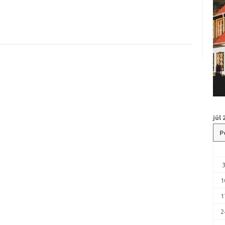
júl 
P
1
1
2